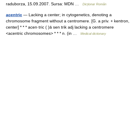
raduborza, 15.09.2007. Sursa: MDN …
Dicționar Român
acentric
— Lacking a center; in cytogenetics, denoting a
chromosome fragment without a centromere. [G. a priv. + kentron,
center] * * * acen·tric ( )ā sen trik adj lacking a centromere
<acentric chromosomes> * * * n. (in …
Medical dictionary