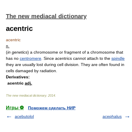
The new mediacal dictionary
acentric
acentric
n.
(
in genetics
)
a chromosome or fragment of a chromosome that
has no
centromere
. Since acentrics cannot attach to the
spindle
they are usually lost during cell division. They are often found in
cells damaged by radiation.
Derivatives:
acentric
adj.
The new mediacal dictionary
.
2014
.
Игры ⚽
Поможем сделать НИР
acebutolol
acephalus