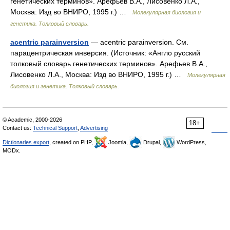
генетических терминов». Арефьев В.А., Лисовенко Л.А.,
Москва: Изд во ВНИРО, 1995 г.) …
Молекулярная биология и
генетика. Толковый словарь.
acentric parainversion
— acentric parainversion. См.
парацентрическая инверсия. (Источник: «Англо русский
толковый словарь генетических терминов». Арефьев В.А.,
Лисовенко Л.А., Москва: Изд во ВНИРО, 1995 г.) …
Молекулярная
биология и генетика. Толковый словарь.
© Academic, 2000-2026
18+
Contact us:
Technical Support
,
Advertising
Dictionaries export
, created on PHP,
Joomla,
Drupal,
WordPress,
MODx.