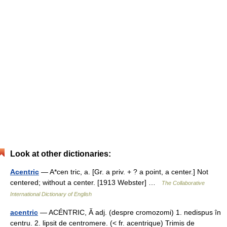
Look at other dictionaries:
Acentric
— A*cen tric, a. [Gr. a priv. + ? a point, a center.] Not
centered; without a center. [1913 Webster] …
The Collaborative
International Dictionary of English
acentric
— ACÉNTRIC, Ă adj. (despre cromozomi) 1. nedispus în
centru. 2. lipsit de centromere. (< fr. acentrique) Trimis de