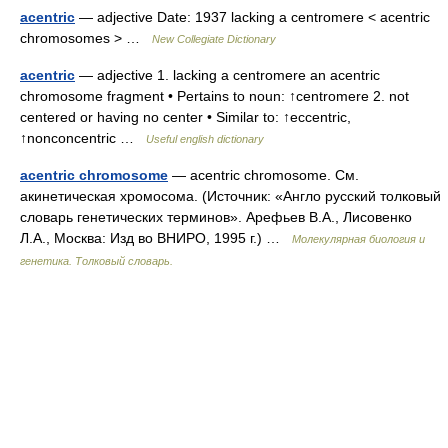
acentric
— adjective Date: 1937 lacking a centromere < acentric
chromosomes > …
New Collegiate Dictionary
acentric
— adjective 1. lacking a centromere an acentric
chromosome fragment • Pertains to noun: ↑centromere 2. not
centered or having no center • Similar to: ↑eccentric,
↑nonconcentric …
Useful english dictionary
acentric chromosome
— acentric chromosome. См.
акинетическая хромосома. (Источник: «Англо русский толковый
словарь генетических терминов». Арефьев В.А., Лисовенко
Л.А., Москва: Изд во ВНИРО, 1995 г.) …
Молекулярная биология и
генетика. Толковый словарь.